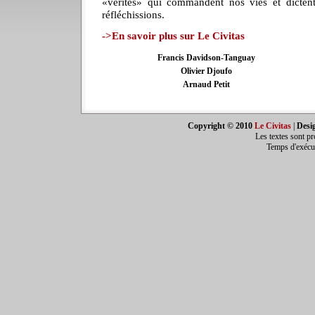
«vérités» qui commandent nos vies et dicten
réfléchissions.
->En savoir plus sur Le Civitas
Francis Davidson-Tanguay
Olivier Djoufo
Arnaud Petit
Copyright © 2010
Le Civitas
|
Desi
Les textes sont pr
Temps d'exécut